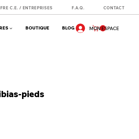
FRE C.E. / ENTREPRISES
F.A.Q.
CONTACT
RES ▼
BOUTIQUE
BLOG
MON ESPACE
ibias-pieds