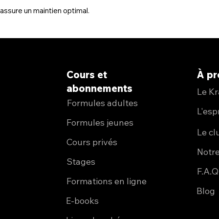
assure un maintien optimal.
Cours et
À p
abonnements
Le K
Formules adultes
L'espr
Formules jeunes
Le cl
Cours privés
Notre
Stages
F.A.Q
Formations en ligne
Blog
E-books