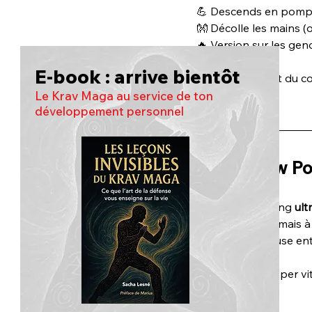
💪 Descends en pom
👐 Décolle les mains (
🔥 Version sur les gen
E-book : arrive bientôt
🎯 
Objectif :
 haut du co
Le Krav Maga au service de ton
développement personnel
3️⃣ 
Shadow Pow
🥷 Shadow boxing 
ult
💥 Combo libre mais à 
🛑 10 sec de pause ent
🎯 
Objectif :
 frapper vi