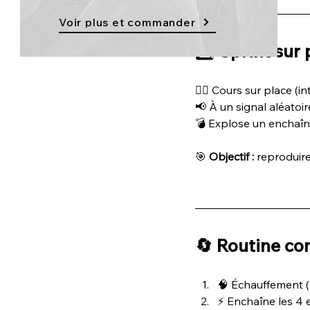
Voir plus et commander
4️⃣ 
Sprint sur 
🏃‍♂️ Cours sur place (
📢 À un signal aléatoi
💣 Explose un enchaîn
🎯 
Objectif :
 reproduire
🔄 Routine com
🧠 Échauffement (
⚡ Enchaîne les 4 