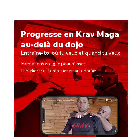
Progresse en Krav Maga
au-delà du dojo
Entraîne-toi où tu veux et quand tu veux !
Formations en ligne pour réviser,
t'améliorer et t'entrainer en autonomie.