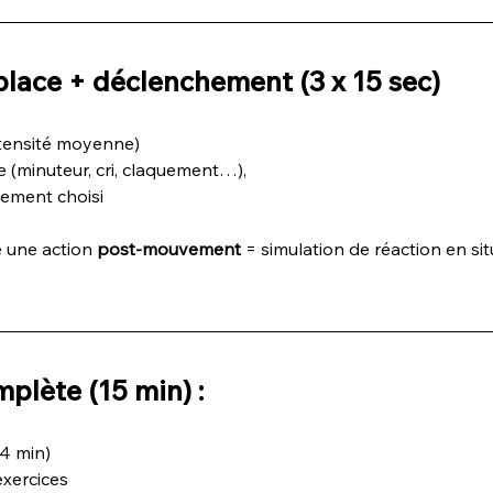
place + déclenchement (3 x 15 sec)
intensité moyenne)
re (minuteur, cri, claquement…),
ement choisi
 une action 
post-mouvement
 = simulation de réaction en sit
plète (15 min) :
4 min)
exercices