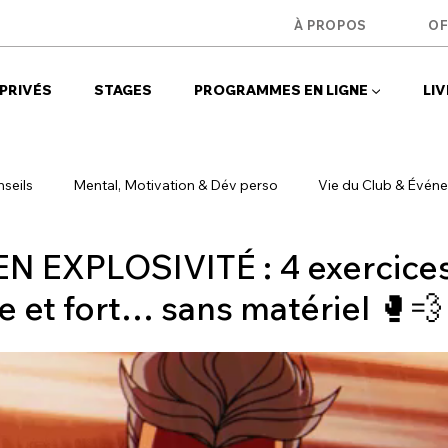
u
À PROPOS
OF
PRIVÉS
STAGES
PROGRAMMES EN LIGNE ▼
LIV
seils
Mental, Motivation & Dév perso
Vie du Club & Évén
N EXPLOSIVITÉ : 4 exercice
n
Entraînement & Progression
Krav Maga vs Autres Discip
te et fort… sans matériel 🥊💨