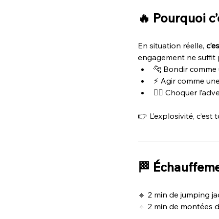
🔥 Pourquoi c’
En situation réelle, 
c’e
engagement ne suffit 
🐆 Bondir comme u
⚡ Agir comme une
😮‍💨 Choquer l’adv
👉 L’explosivité, c’est 
🏁 Échauffeme
🔹 2 min de jumping ja
🔹 2 min de montées 