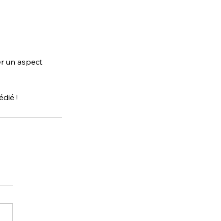
r un aspect 
dié !