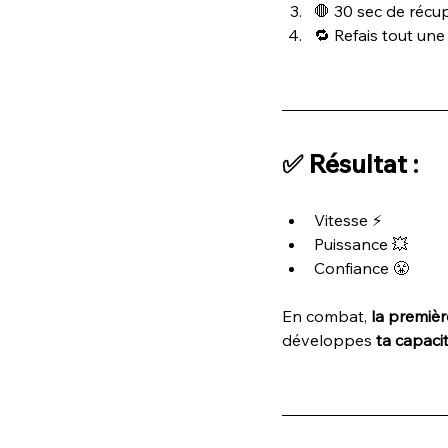
🛑 30 sec de récu
🔁 Refais tout une
✅ Résultat :
Vitesse ⚡
Puissance 💥
Confiance 😤
En combat, 
la premièr
développes 
ta capacit