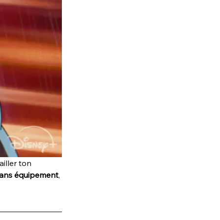
iller ton 
, sans équipement
, 