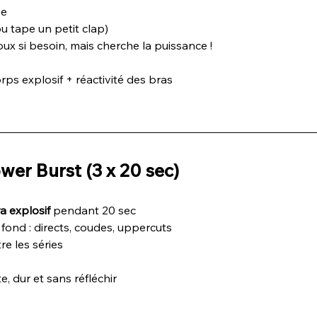
pe
ou tape un petit clap)
oux si besoin, mais cherche la puissance !
rps explosif + réactivité des bras
er Burst (3 x 20 sec)
ra explosif
 pendant 20 sec
fond : directs, coudes, uppercuts
re les séries
te, dur et sans réfléchir