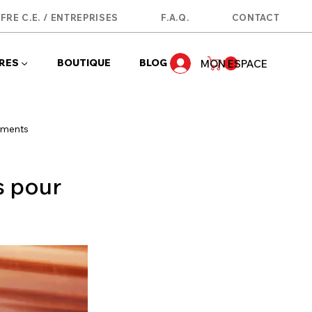
FRE C.E. / ENTREPRISES
F.A.Q.
CONTACT
RES ▼
BOUTIQUE
BLOG
MON ESPACE
ements
s pour
lines