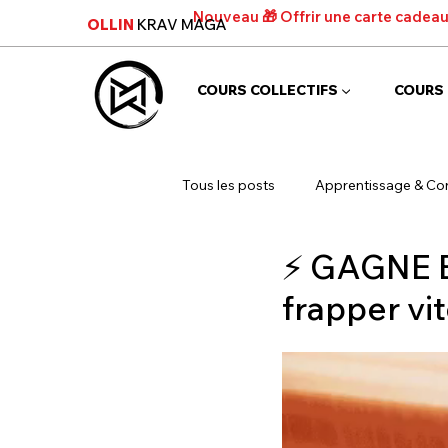
Nouveau 🎁 Offrir une carte cadea
OLLIN
KRAV MAGA
COURS COLLECTIFS ▼
COURS 
Tous les posts
Apprentissage & Con
⚡ GAGNE E
Self-défense, Sécurité & Préventio
frapper vi