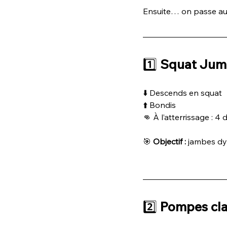
Ensuite… on passe aux
1️⃣ 
Squat Jump
⬇️ Descends en squat 
⬆️ Bondis
👊 À l’atterrissage : 4 
🎯 
Objectif :
 jambes dy
2️⃣ 
Pompes cla