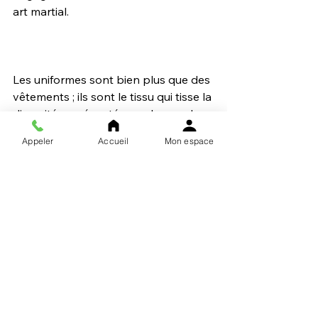
art martial.
Les uniformes sont bien plus que des 
vêtements ; ils sont le tissu qui tisse la 
diversité représentée en chacun de 
nous en une communauté 
Appeler
Accueil
Mon espace
harmonieuse et disciplinée. Ils créent 
l'unité, inspirent la discipline et les 
symboles d'honneur et rendent 
hommage à la tradition, tout en 
favorisant un sentiment 
d'appartenance et de fierté.
La diversité ne concerne pas 
nos différences. La diversité 