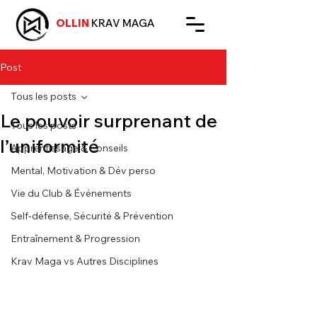
OLLIN
KRAV MAGA
Post
Tous les posts
Le pouvoir surprenant de
Tous les posts
l’uniformité
Apprentissage & Conseils
Mental, Motivation & Dév perso
Vie du Club & Événements
Self-défense, Sécurité & Prévention
Entraînement & Progression
Krav Maga vs Autres Disciplines