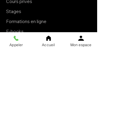
Cours privés
Stages
Formations en ligne
E-books
Livres brochés
Appeler
Accueil
Mon espace
À propos
Le Krav Maga
L'esprit Ollin
Le club
Notre mission
F.A.Q.
Blog