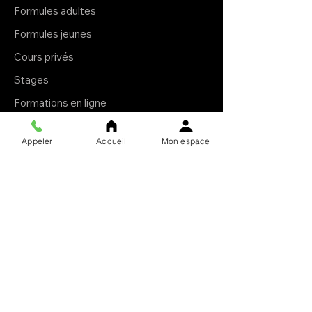
Formules adultes
Formules jeunes
Cours privés
Stages
Formations en ligne
E-books
Appeler
Accueil
Mon espace
Livres brochés
À propos
Le Krav Maga
L'esprit Ollin
Le club
Notre mission