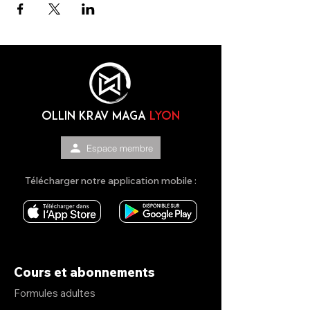
Matériel :
-Drap et serviette pour les mobilhomes
-Tenue de sport
-Baskets pour courir
-Protections (protège-dents, gants MMA,
coquille, protège-tibias)
OLLIN KRAV MAGA
lyon
Espace membre
Télécharger notre application mobile :
Cours et abonnements
Formules adultes