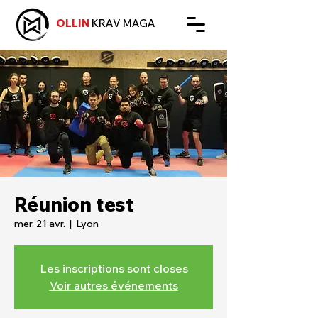
OLLIN
KRAV MAGA
Réunion test
mer. 21 avr.
  |  
Lyon
Les inscriptions sont closes
Voir autres événements