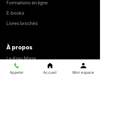
Formations en ligne
E-books
Livres brochés
À propos
Le Krav Maga
L'esprit Ollin
Appeler
Accueil
Mon espace
Le club
Notre mission
F.A.Q.
Blog
Entrer
en contact