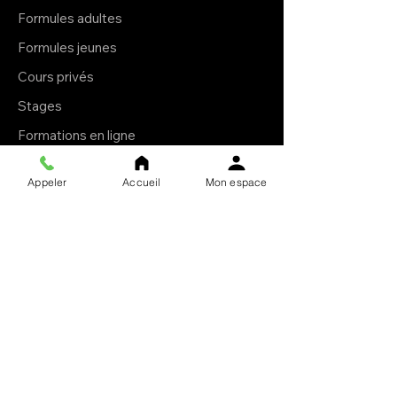
Formules adultes
Formules jeunes
Cours privés
Stages
Formations en ligne
E-books
Appeler
Accueil
Mon espace
Livres brochés
À propos
Le Krav Maga
L'esprit Ollin
Le club
Notre mission