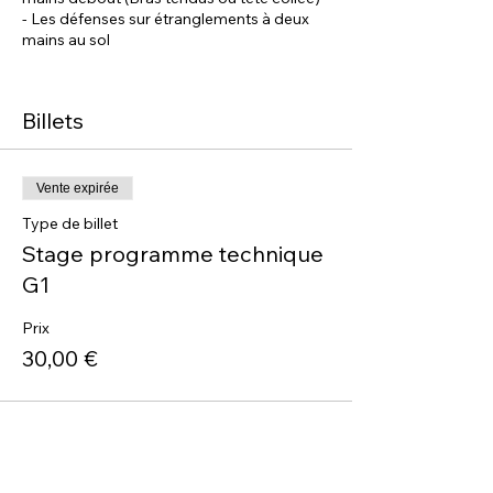
- Les défenses sur étranglements à deux
mains au sol
Mises en application et restitutions
Billets
...
Instructeur en charge du stage : Sacha
Vente expirée
Lieu : 3 bis rue des Marronniers, 69002
Type de billet
Stage programme technique
Horaires :
G1
> début du stage à 14h30 (rdv sur place 10
minutes avant)
Prix
> fin du stage à 16h30
30,00 €