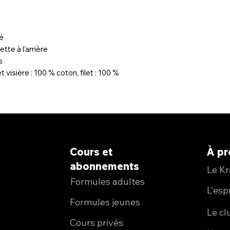
lé
ette à l'arrière
s
 visière : 100 % coton, filet : 100 %
Cours et
À p
abonnements
Le K
Formules adultes
L'espr
Formules jeunes
Le cl
Cours privés