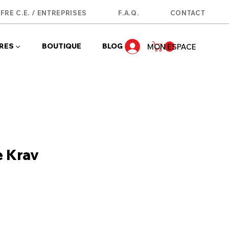
FRE C.E. / ENTREPRISES
F.A.Q.
CONTACT
RES ▼
BOUTIQUE
BLOG
MON ESPACE
e Krav
Prix
l
promotionnel