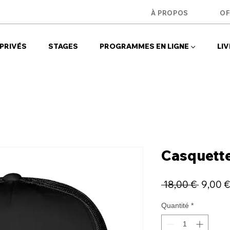
u
À PROPOS
OF
PRIVÉS
STAGES
PROGRAMMES EN LIGNE ▼
LIV
Casquett
Prix
 18,00 € 
9,00 €
origina
Quantité
*