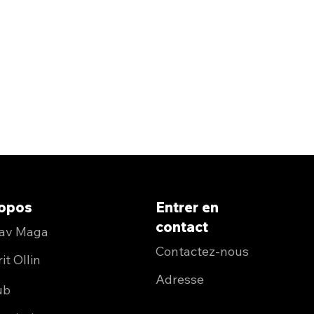
ropos
Entrer
en
contact
rav Maga
Contactez-nous
it Ollin
Adresse
ub