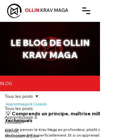
OLLIN
KRAV MAGA
LE BLOG DE OLLIN
KRAV MAGA
BLOG
Tous les posts
Apprentissage & Conseils
Tous les posts
💡 Comprends un principe, maîtrise mille
Apprentissage &
techniques
Conseils
L’art de penser le Krav Maga en profondeur, plutôt que
Mental,
de l’accumuler superficiellement. Et si on apprenait à
Motivation & Dév