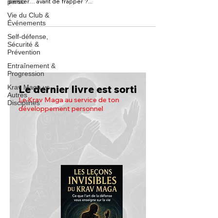
perso
penser… avant de frapper ?...
Vie du Club &
Événements
Self-défense,
Sécurité &
Prévention
Entraînement &
Progression
Le dernier livre est sorti
Krav Maga vs
Autres
Le Krav Maga au service de ton
Disciplines
développement personnel