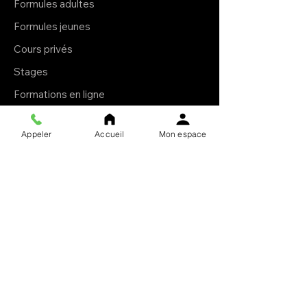
Formules adultes
Formules jeunes
Cours privés
Stages
Formations en ligne
E-books
Appeler
Accueil
Mon espace
Livres brochés
À propos
Le Krav Maga
L'esprit Ollin
Le club
Notre mission
F.A.Q.