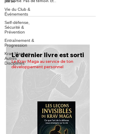
perso
de sortie. Pas de témoin. Et...
Vie du Club &
Événements
Self-défense,
Sécurité &
Prévention
Entraînement &
Progression
Le dernier livre est sorti
Krav Maga vs
Autres
Le Krav Maga au service de ton
Disciplines
développement personnel