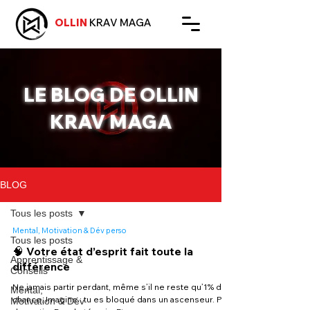
OLLIN
KRAV MAGA
LE BLOG DE OLLIN
KRAV MAGA
BLOG
Tous les posts
Mental, Motivation & Dév perso
Tous les posts
🧠 Votre état d’esprit fait toute la
Apprentissage &
différence
Conseils
Ne jamais partir perdant, même s’il ne reste qu’1% de
Mental,
chance. Imagine : tu es bloqué dans un ascenseur. Pas
Motivation & Dév