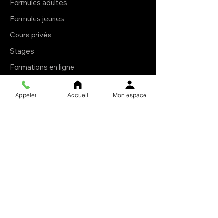
Formules adultes
Formules jeunes
Cours privés
Stages
Formations en ligne
E-books
Appeler
Accueil
Mon espace
Livres brochés
À propos
Le Krav Maga
L'esprit Ollin
Le club
Notre mission
F.A.Q.