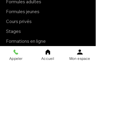
Formules adultes
Formules jeunes
Cours privés
Stages
Formations en ligne
E-books
Appeler
Accueil
Mon espace
Livres brochés
À propos
Le Krav Maga
L'esprit Ollin
Le club
Notre mission
F.A.Q.