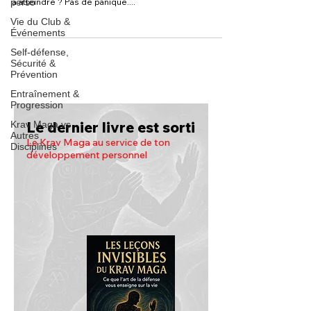
perso
à atteindre ? Pas de panique....
Vie du Club &
Événements
Self-défense,
Sécurité &
Prévention
Entraînement &
Progression
Le dernier livre est sorti
Krav Maga vs
Autres
Le Krav Maga au service de ton
Disciplines
développement personnel