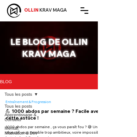
OLLIN
KRAV MAGA
LE BLOG DE OLLIN
KRAV MAGA
BLOG
Tous les posts
Entraînement & Progression
Tous les posts
💪 1000 abdos par semaine ? Facile avec
Apprentissage &
cette astuce !
Conseils
1000 abdos par semaine , ça vous paraît fou ? 😅 Un
Mental,
objectif vous semble trop ambitieux, voire impossible
Motivation & Dév