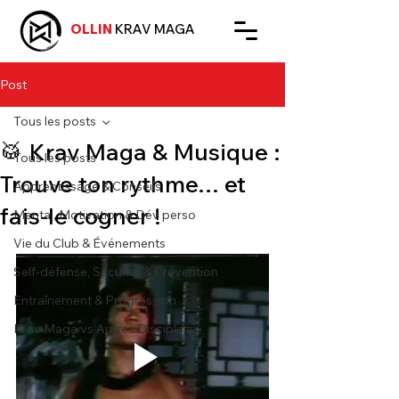
OLLIN
KRAV MAGA
Post
Tous les posts
🥁 Krav Maga & Musique :
Tous les posts
Trouve ton rythme… et
Apprentissage & Conseils
fais-le cogner !
Mental, Motivation & Dév perso
Vie du Club & Événements
Self-défense, Sécurité & Prévention
Entraînement & Progression
Krav Maga vs Autres Disciplines