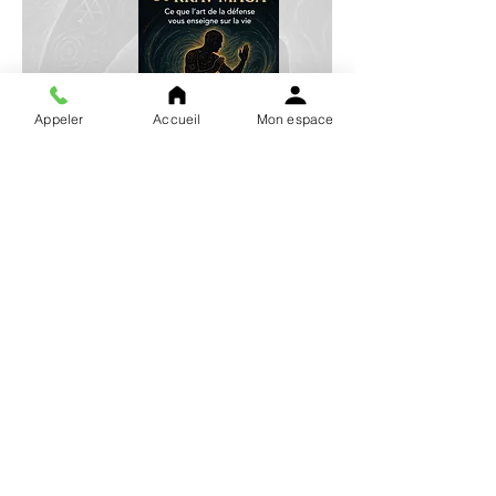
Appeler
Accueil
Mon espace
Voir plus et commander
Progresse en Krav Maga
au-delà du dojo
Entraîne-toi où tu veux et quand tu
veux !
Formations en ligne pour réviser,
t'améliorer et t'entrainer en autonomie.